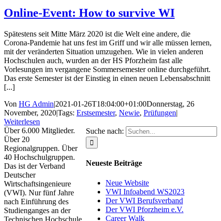
Online-Event: How to survive WI
Spätestens seit Mitte März 2020 ist die Welt eine andere, die
Corona-Pandemie hat uns fest im Griff und wir alle müssen lernen,
mit der veränderten Situation umzugehen. Wie in vielen anderen
Hochschulen auch, wurden an der HS Pforzheim fast alle
Vorlesungen im vergangene Sommersemester online durchgeführt.
Das erste Semester ist der Einstieg in einen neuen Lebensabschnitt
[...]
Von
HG Admin
|
2021-01-26T18:04:00+01:00
Donnerstag, 26
November, 2020
|
Tags:
Erstsemester
,
Newie
,
Prüfungen
|
Weiterlesen
Über 6.000 Mitglieder.
Suche nach:
Über 20
Regionalgruppen. Über
40 Hochschulgruppen.
Neueste Beiträge
Das ist der Verband
Deutscher
Neue Website
Wirtschaftsingenieure
VWI Infoabend WS2023
(VWI). Nur fünf Jahre
Der VWI Berufsverband
nach Einführung des
Der VWI Pforzheim e.V.
Studienganges an der
Career Walk
Technischen Hochschule