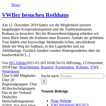
News
VWIler besuchen Rothhaus
Am 12. Dezember 2019 hatten wir die Möglichkeit unseren
langjährigen Kooperationspartner und die Traditionsbrauerei
Rothaus zu besuchen. Bei der Brauereibesichtigung erhielten wir
einen Blick hinter die Kulissen einer Brauerei. Auftakt der geführten
Tour bildete eine kurzweilige Multimedia-Schau, anschließend
führte der Weg ins Sudhaus, in den Lagerkeller und zur
Abfüllanlage. Fachlich fundiert wurden Hintergrundinfos über die
handwerkliche [...]
Von
HG Admin
|
2021-01-26T18:06:54+01:00
Freitag, 13 Dezember,
2019
|
Tags:
Besichtigung
,
Brauerei
,
Kooperation
,
Rothaus
,
VWI
|
Weiterlesen
Über 6.000 Mitglieder.
Suche nach:
Über 20
Regionalgruppen. Über
40 Hochschulgruppen.
Neueste Beiträge
Das ist der Verband
Deutscher
Neue Website
Wirtschaftsingenieure
VWI Infoabend WS2023
(VWI). Nur fünf Jahre