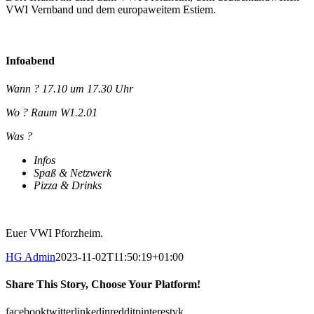
VWI Vernband und dem europaweitem Estiem.
Infoabend
Wann ? 17.10 um 17.30 Uhr
Wo ? Raum W1.2.01
Was ?
Infos
Spaß & Netzwerk
Pizza & Drinks
Euer VWI Pforzheim.
HG Admin
2023-11-02T11:50:19+01:00
Share This Story, Choose Your Platform!
facebook
twitter
linkedin
reddit
pinterest
vk